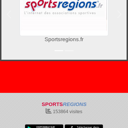
Précedent
Suiv
Sportsregions.fr
SPORTS
REGIONS
153864
visites