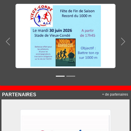
Précedent
Sui
PARTENAIRES
+ de partenaires