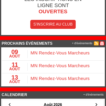
LIGNE SONT
OUVERTES
S'INSCRIRE AU CLUB
PROCHAINS ÉVÉNEMENTS
+ d'évènements
09
MN Rendez-Vous Marcheurs
AOÛT
11
MN Rendez-Vous Marcheurs
AOÛT
13
MN Rendez-Vous Marcheurs
AOÛT
CALENDRIER
+ d'évènements
Août 2026