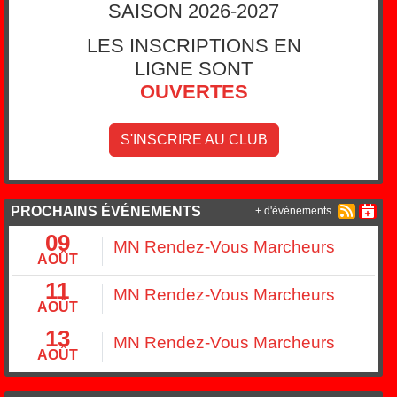
SAISON 2026-2027
LES INSCRIPTIONS EN
LIGNE SONT
OUVERTES
S'INSCRIRE AU CLUB
PROCHAINS ÉVÉNEMENTS
+ d'évènements
09
MN Rendez-Vous Marcheurs
AOÛT
11
MN Rendez-Vous Marcheurs
AOÛT
13
MN Rendez-Vous Marcheurs
AOÛT