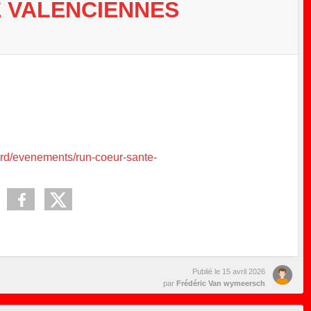
 VALENCIENNES
ord/evenements/run-coeur-sante-
Publié le
15 avril 2026
par
Frédéric Van wymeersch