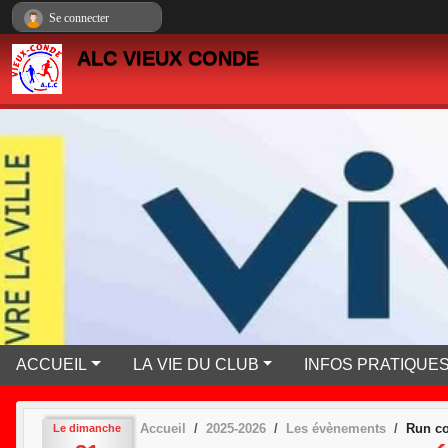
Panneau de gestion des cookies
Se connecter
ALC VIEUX CONDE
ACCUEIL
LA VIE DU CLUB
INFOS PRATIQUE
Accueil
2025-2026
Les évènements
Run co
Le
dimanche