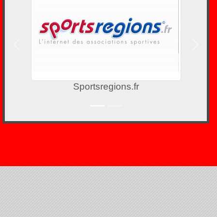
Précedent
Suivan
Sportsregions.fr