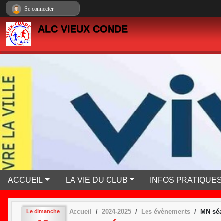
Panneau de gestion des cookies
Se connecter
ALC VIEUX CONDE
ACCUEIL
LA VIE DU CLUB
INFOS PRATIQUE
Accueil
2024-2025
Les évènements
MN séa
Le
dimanche