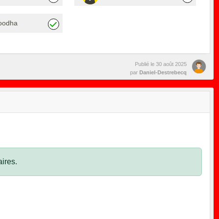
joodha
Publié le
30 août 2025
par
Daniel-Destrebecq
ires.