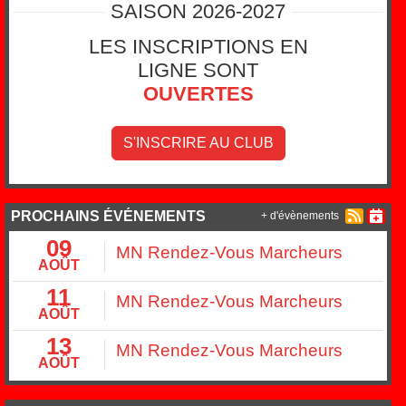
SAISON 2026-2027
LES INSCRIPTIONS EN
LIGNE SONT
OUVERTES
S'INSCRIRE AU CLUB
PROCHAINS ÉVÉNEMENTS
+ d'évènements
09
MN Rendez-Vous Marcheurs
AOÛT
11
MN Rendez-Vous Marcheurs
AOÛT
13
MN Rendez-Vous Marcheurs
AOÛT