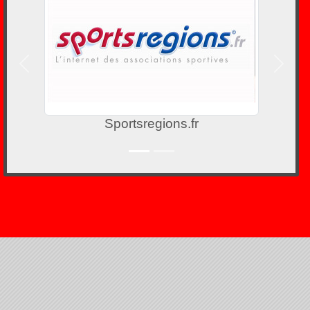
Précedent
Suivan
Sportsregions.fr