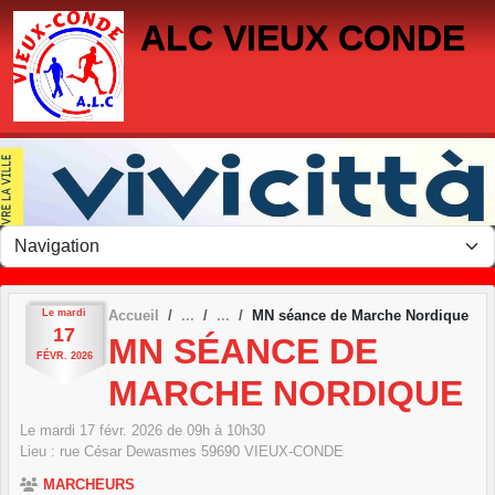
Panneau de gestion des cookies
ALC VIEUX CONDE
Le
mardi
Accueil
MN séance de Marche Nordique
17
MN SÉANCE DE
FÉVR.
2026
MARCHE NORDIQUE
Le
mardi
17
févr.
2026
de 09h à 10h30
Lieu :
rue César Dewasmes
59690
VIEUX-CONDE
MARCHEURS