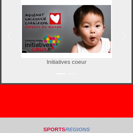
Précedent
Suiv
Initiatives coeur
SPORTS
REGIONS