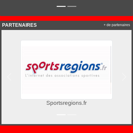
PARTENAIRES
+ de partenaires
Précedent
Suiv
Initiatives coeur