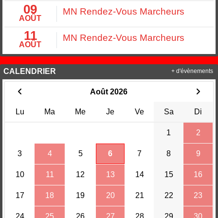
09
MN Rendez-Vous Marcheurs
AOÛT
11
MN Rendez-Vous Marcheurs
AOÛT
CALENDRIER
+ d'évènements
Août 2026
Lu
Ma
Me
Je
Ve
Sa
Di
1
2
3
4
5
6
7
8
9
10
11
12
13
14
15
16
17
18
19
20
21
22
23
24
25
26
27
28
29
30