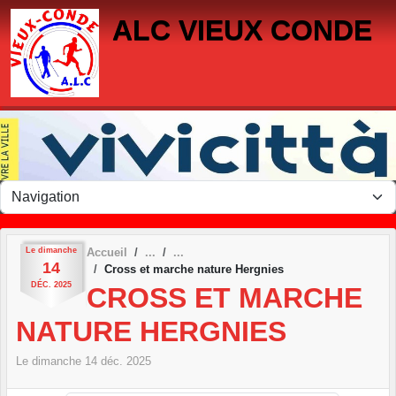
Panneau de gestion des cookies
ALC VIEUX CONDE
Le
dimanche
Accueil
14
Cross et marche nature Hergnies
DÉC.
2025
CROSS ET MARCHE
NATURE HERGNIES
Le
dimanche
14
déc.
2025