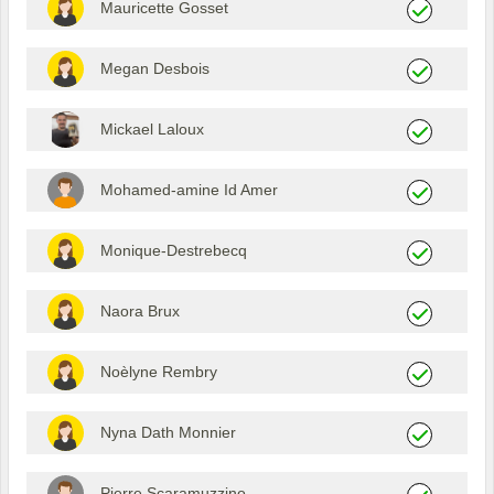
Mauricette Gosset
Megan Desbois
Mickael Laloux
Mohamed-amine Id Amer
Monique-Destrebecq
Naora Brux
Noèlyne Rembry
Nyna Dath Monnier
Pierre Scaramuzzino