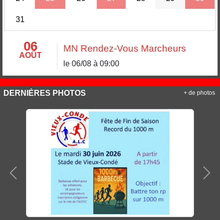
31
06
MN Rendez-Vous Marcheurs
AOÛT
le 06/08 à 09:00
DERNIÈRES PHOTOS
+ de photos
Précedent
Sui