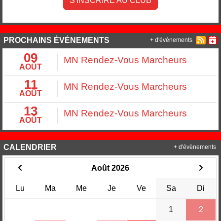
S'INSCRIRE AU CLUB
PROCHAINS ÉVÉNEMENTS
+ d'évènements
09
MN Rendez-Vous Marcheurs
AOÛT
11
MN Rendez-Vous Marcheurs
AOÛT
13
MN Rendez-Vous Marcheurs
AOÛT
CALENDRIER
+ d'évènements
Août 2026
Lu
Ma
Me
Je
Ve
Sa
Di
1
2