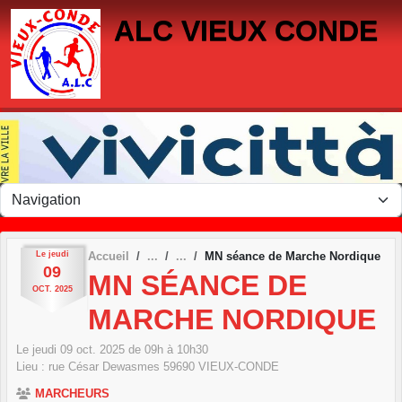
Panneau de gestion des cookies
ALC VIEUX CONDE
Le
jeudi
Accueil
MN séance de Marche Nordique
09
MN SÉANCE DE
OCT.
2025
MARCHE NORDIQUE
Le
jeudi
09
oct.
2025
de 09h à 10h30
Lieu :
rue César Dewasmes
59690
VIEUX-CONDE
MARCHEURS