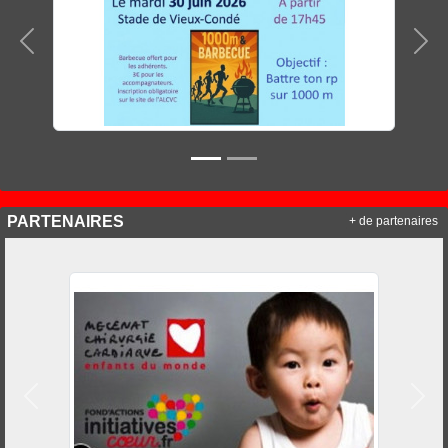
Précedent
Sui
PARTENAIRES
+ de partenaires
Précedent
Suiv