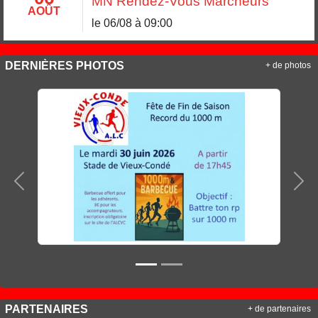
MN Rendez-Vous Marcheurs
AOÛT
le 06/08 à 09:00
DERNIÈRES PHOTOS
+ de photos
Précedent
Sui
PARTENAIRES
+ de partenaires