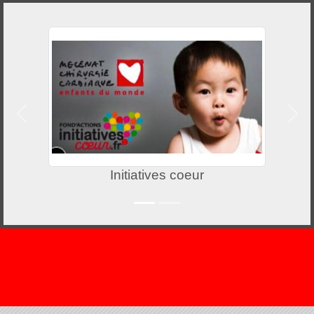
Précedent
Suiv
Initiatives coeur