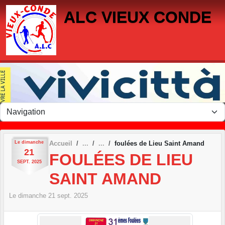
Panneau de gestion des cookies
ALC VIEUX CONDE
Le
dimanche
Accueil
foulées de Lieu Saint Amand
21
FOULÉES DE LIEU
SEPT.
2025
SAINT AMAND
Le
dimanche
21
sept.
2025