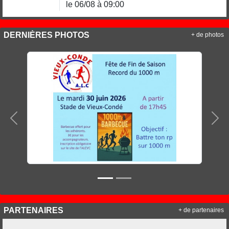
le 06/08 à 09:00
DERNIÈRES PHOTOS
+ de photos
Précedent
Sui
PARTENAIRES
+ de partenaires