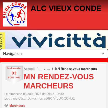
Panneau de gestion des cookies
ALC VIEUX CONDE
Le
dimanche
Accueil
MN Rendez-vous marcheurs
03
MN RENDEZ-VOUS
AOÛT
2025
MARCHEURS
Le
dimanche
03
août
2025
de 09h à 10h30
Lieu :
rue César Dewasmes
59690
VIEUX-CONDE
Marcheurs