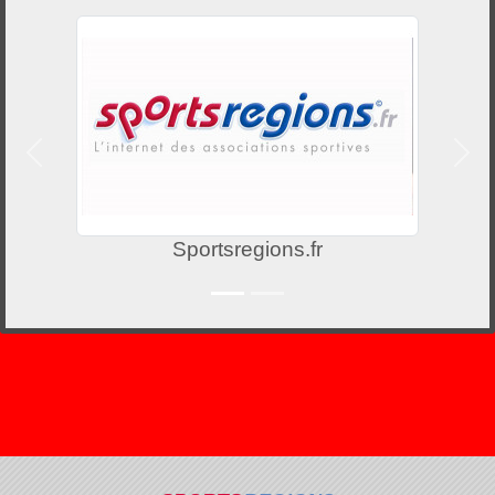
Précedent
Suiv
Sportsregions.fr