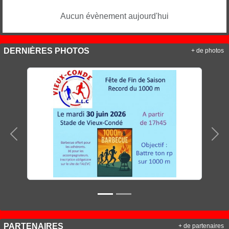
Aucun évènement aujourd'hui
DERNIÈRES PHOTOS
+ de photos
Précedent
Sui
PARTENAIRES
+ de partenaires