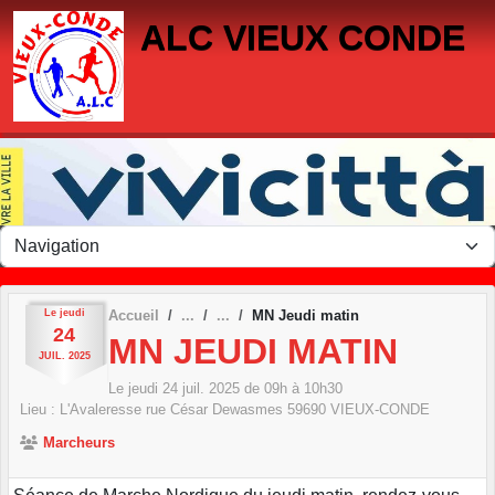
Panneau de gestion des cookies
ALC VIEUX CONDE
Le
jeudi
Accueil
MN Jeudi matin
24
MN JEUDI MATIN
JUIL.
2025
Le
jeudi
24
juil.
2025
de 09h à 10h30
Lieu :
L'Avaleresse rue César Dewasmes
59690
VIEUX-CONDE
Marcheurs