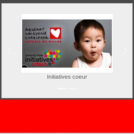
Précedent
Suiv
Initiatives coeur