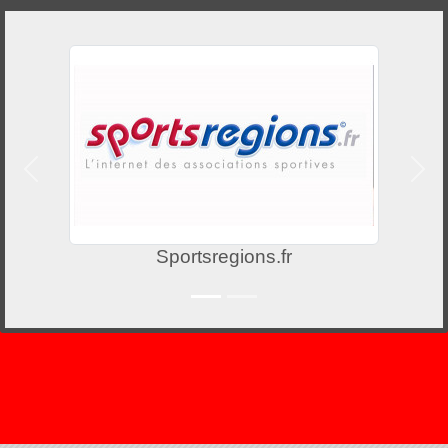
Précedent
Suiv
Sportsregions.fr