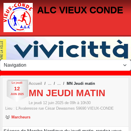
Panneau de gestion des cookies
ALC VIEUX CONDE
Le
jeudi
Accueil
MN Jeudi matin
12
MN JEUDI MATIN
JUIN
2025
Le
jeudi
12
juin
2025
de 09h à 10h30
Lieu :
L'Avaleresse rue César Dewasmes
59690
VIEUX-CONDE
Marcheurs