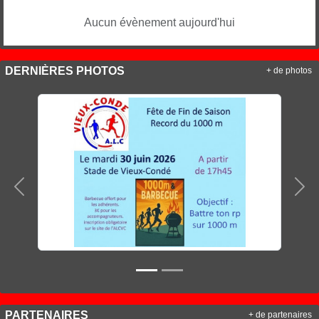
Aucun évènement aujourd'hui
DERNIÈRES PHOTOS
+ de photos
Précedent
Sui
PARTENAIRES
+ de partenaires