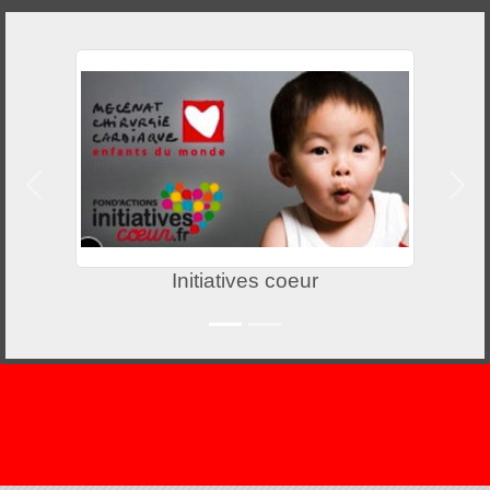
Précedent
Suiv
Initiatives coeur