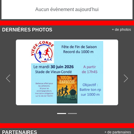
Aucun évènement aujourd'hui
DERNIÈRES PHOTOS
+ de photos
Précedent
Sui
PARTENAIRES
+ de partenaires