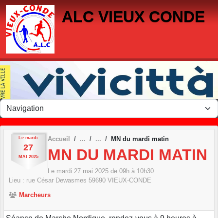
Panneau de gestion des cookies
ALC VIEUX CONDE
Le
mardi
Accueil
MN du mardi matin
27
MN DU MARDI MATIN
MAI
2025
Le
mardi
27
mai
2025
de 09h à 10h30
Lieu :
rue César Dewasmes
59690
VIEUX-CONDE
Marcheurs