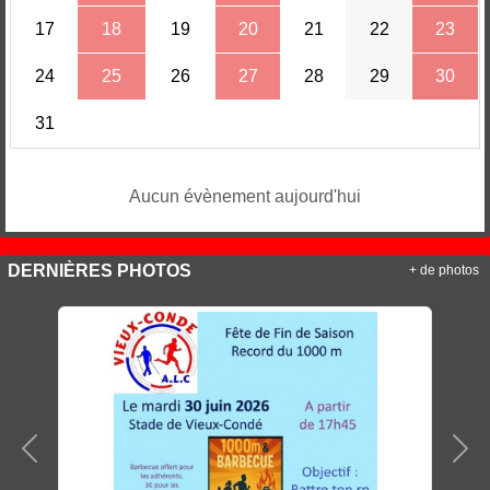
17
18
19
20
21
22
23
24
25
26
27
28
29
30
31
Aucun évènement aujourd'hui
DERNIÈRES PHOTOS
+ de photos
Précedent
Sui