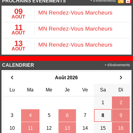
PROCHAINS ÉVÉNEMENTS
+ d'évènements
09
MN Rendez-Vous Marcheurs
AOÛT
11
MN Rendez-Vous Marcheurs
AOÛT
13
MN Rendez-Vous Marcheurs
AOÛT
CALENDRIER
+ d'évènements
Août 2026
Lu
Ma
Me
Je
Ve
Sa
Di
1
2
3
4
5
6
7
8
9
10
11
12
13
14
15
16