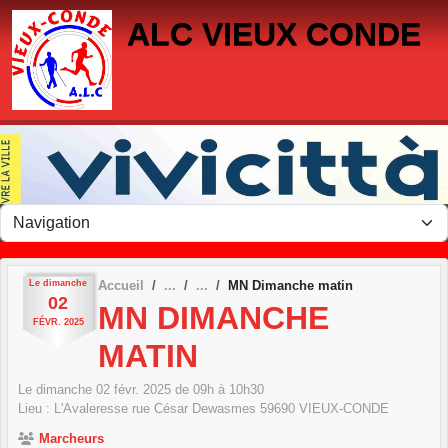
Panneau de gestion des cookies
ALC VIEUX CONDE
Le
dimanche
Accueil
MN Dimanche matin
02
MN DIMANCHE
FÉVR.
2025
MATIN
Le
dimanche
02
févr.
2025
de 09h à 10h30
Lieu :
L'Avaleresse rue César Dewasmes
59690
VIEUX-CONDE
Marcheurs