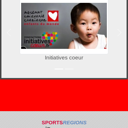
Précedent
Suiv
Initiatives coeur
SPORTS
REGIONS