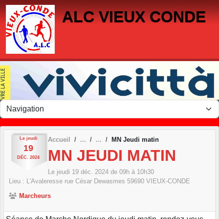
Panneau de gestion des cookies
ALC VIEUX CONDE
Le
jeudi
Accueil
MN Jeudi matin
19
MN JEUDI MATIN
DÉC.
2024
Le
jeudi
19
déc.
2024
de 09h à 10h30
Lieu :
L'Avaleresse rue César Dewasmes
59690
VIEUX-CONDE
Marcheurs