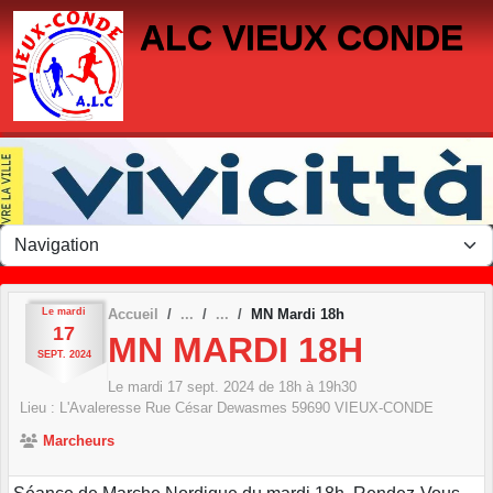
Panneau de gestion des cookies
ALC VIEUX CONDE
Le
mardi
Accueil
MN Mardi 18h
17
MN MARDI 18H
SEPT.
2024
Le
mardi
17
sept.
2024
de 18h à 19h30
Lieu :
L'Avaleresse Rue César Dewasmes
59690
VIEUX-CONDE
Marcheurs