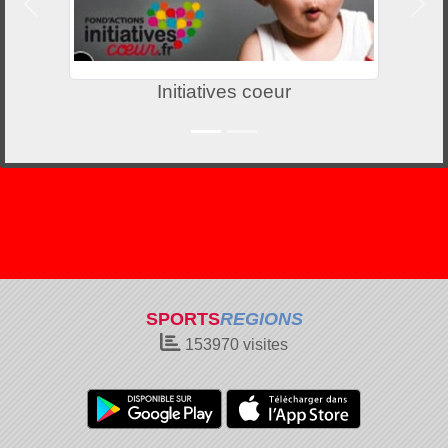
Précedent
Suiv
Initiatives coeur
SPORTS
REGIONS
153970
visites