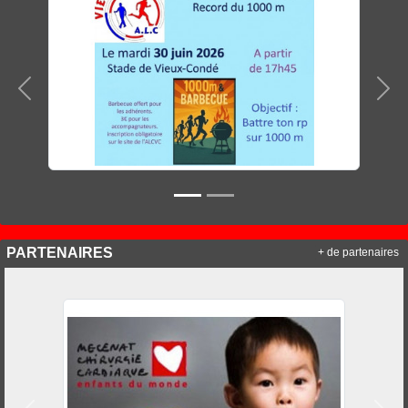
Précedent
Sui
PARTENAIRES
+ de partenaires