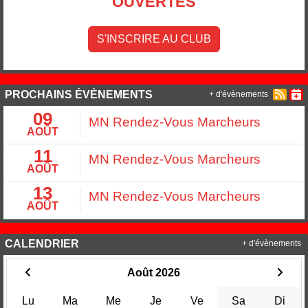
OUVERTES
S'INSCRIRE AU CLUB
PROCHAINS ÉVÉNEMENTS
+ d'évènements
09
MN Rendez-Vous Marcheurs
AOÛT
11
MN Rendez-Vous Marcheurs
AOÛT
13
MN Rendez-Vous Marcheurs
AOÛT
CALENDRIER
+ d'évènements
Août 2026
Lu
Ma
Me
Je
Ve
Sa
Di