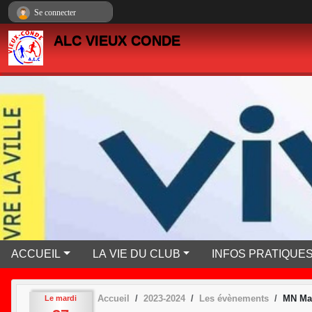
Panneau de gestion des cookies
Se connecter
ALC VIEUX CONDE
ACCUEIL
LA VIE DU CLUB
INFOS PRATIQUE
Accueil
2023-2024
Les évènements
MN Mar
Le
mardi