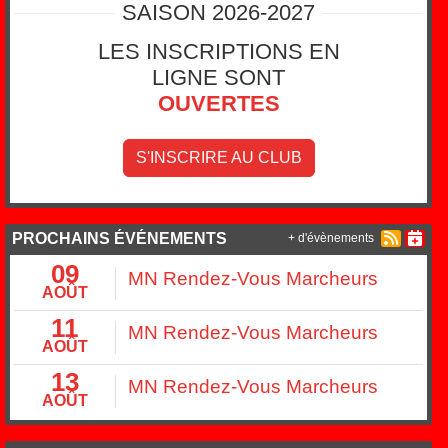
SAISON 2026-2027
LES INSCRIPTIONS EN
LIGNE SONT
OUVERTES
S'INSCRIRE AU CLUB
PROCHAINS ÉVÉNEMENTS
+ d'évènements
09
MN Rendez-Vous Marcheurs
AOÛT
11
MN Rendez-Vous Marcheurs
AOÛT
13
MN Rendez-Vous Marcheurs
AOÛT