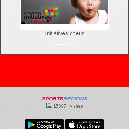
Précedent
Suiv
Initiatives coeur
SPORTS
REGIONS
153974
visites