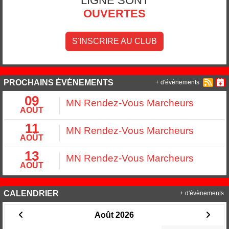
LIGNE SONT
OUVERTES
S'INSCRIRE AU CLUB
PROCHAINS ÉVÉNEMENTS
+ d'évènements
09
MN Rendez-Vous Marcheurs
AOÛT
11
MN Rendez-Vous Marcheurs
AOÛT
13
MN Rendez-Vous Marcheurs
AOÛT
CALENDRIER
+ d'évènements
Août 2026