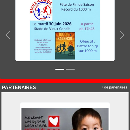
Précedent
Sui
PARTENAIRES
+ de partenaires