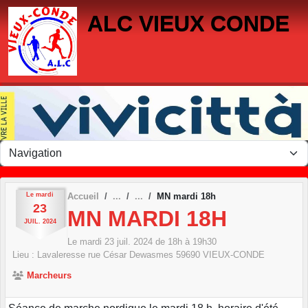
Panneau de gestion des cookies
ALC VIEUX CONDE
Le
mardi
Accueil
MN mardi 18h
23
MN MARDI 18H
JUIL.
2024
Le
mardi
23
juil.
2024
de 18h à 19h30
Lieu :
Lavaleresse rue César Dewasmes
59690
VIEUX-CONDE
Marcheurs