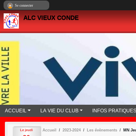
Panneau de gestion des cookies
Se connecter
ALC VIEUX CONDE
ACCUEIL
LA VIE DU CLUB
INFOS PRATIQUE
Accueil
2023-2024
Les évènements
MN Jeu
Le
jeudi