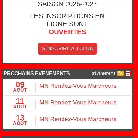
SAISON 2026-2027
LES INSCRIPTIONS EN
LIGNE SONT
OUVERTES
S'INSCRIRE AU CLUB
PROCHAINS ÉVÉNEMENTS
+ d'évènements
09
MN Rendez-Vous Marcheurs
AOÛT
11
MN Rendez-Vous Marcheurs
AOÛT
13
MN Rendez-Vous Marcheurs
AOÛT