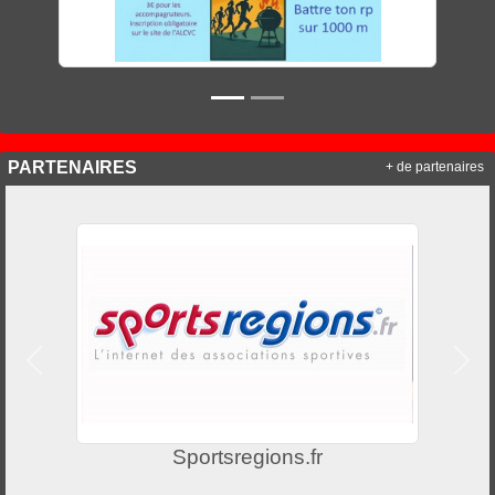
PARTENAIRES
+ de partenaires
Précedent
Suiv
Sportsregions.fr