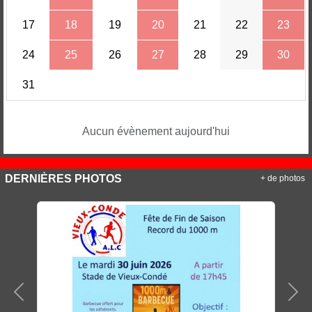
17
18
19
20
21
22
23
24
25
26
27
28
29
30
31
Aucun évènement aujourd'hui
DERNIÈRES PHOTOS
+ de photos
Précedent
Sui