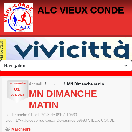
Panneau de gestion des cookies
ALC VIEUX CONDE
Le
dimanche
Accueil
MN Dimanche matin
01
MN DIMANCHE
OCT.
2023
MATIN
Le
dimanche
01
oct.
2023
de 09h à 10h30
Lieu :
L'Avaleresse rue César Dewasmes
59690
VIEUX-CONDE
Marcheurs