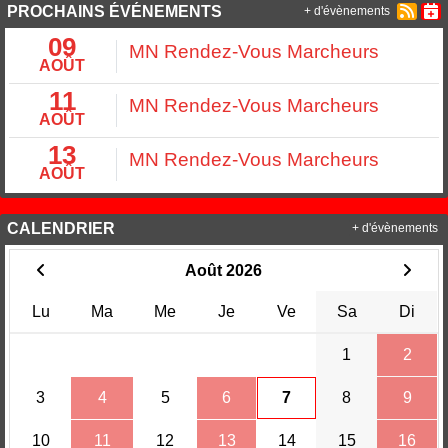
PROCHAINS ÉVÉNEMENTS
+ d'évènements
09
MN Rendez-Vous Marcheurs
AOÛT
11
MN Rendez-Vous Marcheurs
AOÛT
13
MN Rendez-Vous Marcheurs
AOÛT
CALENDRIER
+ d'évènements
Août 2026
Lu
Ma
Me
Je
Ve
Sa
Di
1
2
3
4
5
6
7
8
9
10
11
12
13
14
15
16