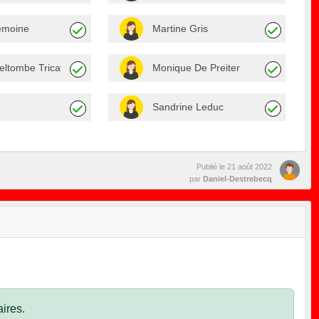
emoine
Martine Gris
Deltombe Tricat
Monique De Preiter
Sandrine Leduc
Publié le
21 août 2022
par
Daniel-Destrebecq
ires.