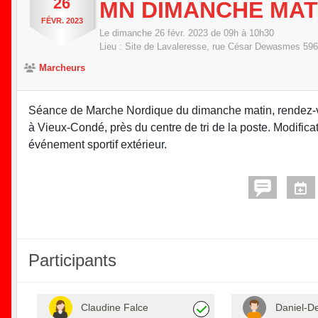
26
MN DIMANCHE MAT
FÉVR.
2023
Le
dimanche
26
févr.
2023
de 09h à 10h30
Lieu :
Site de Lavaleresse, rue César Dewasmes
596
Marcheurs
Séance de Marche Nordique du dimanche matin, rendez-v
à Vieux-Condé, près du centre de tri de la poste. Modifica
événement sportif extérieur.
Participants
Claudine Falce
Daniel-D