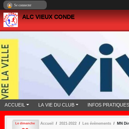
Panneau de gestion des cookies
Se connecter
ALC VIEUX CONDE
ACCUEIL
LA VIE DU CLUB
INFOS PRATIQUE
Accueil
2021-2022
Les évènements
MN Di
Le
dimanche