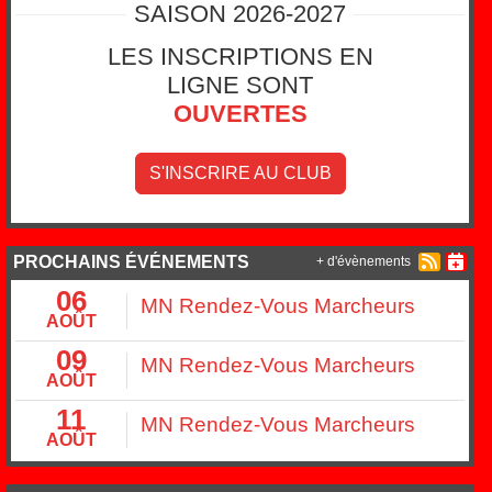
SAISON 2026-2027
LES INSCRIPTIONS EN
LIGNE SONT
OUVERTES
S'INSCRIRE AU CLUB
PROCHAINS ÉVÉNEMENTS
+ d'évènements
06
MN Rendez-Vous Marcheurs
AOÛT
09
MN Rendez-Vous Marcheurs
AOÛT
11
MN Rendez-Vous Marcheurs
AOÛT