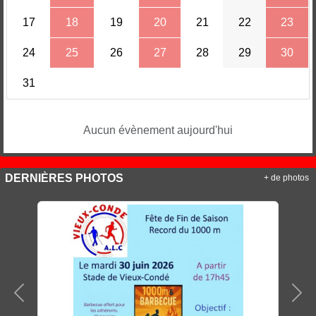
17
18
19
20
21
22
23
24
25
26
27
28
29
30
31
Aucun évènement aujourd'hui
DERNIÈRES PHOTOS
+ de photos
Précedent
Sui