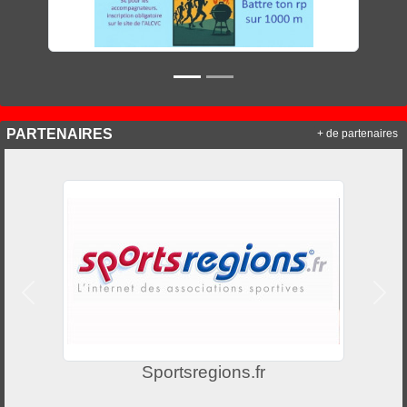
PARTENAIRES
+ de partenaires
Précedent
Suiv
Sportsregions.fr