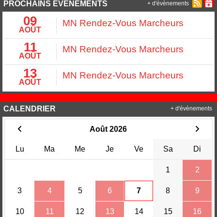
PROCHAINS ÉVÉNEMENTS
+ d'évènements
09
MN Rendez-Vous Marcheurs
AOÛT
11
MN Rendez-Vous Marcheurs
AOÛT
13
MN Rendez-Vous Marcheurs
AOÛT
CALENDRIER
+ d'évènements
Août 2026
Lu
Ma
Me
Je
Ve
Sa
Di
1
2
3
4
5
6
7
8
9
10
11
12
13
14
15
16