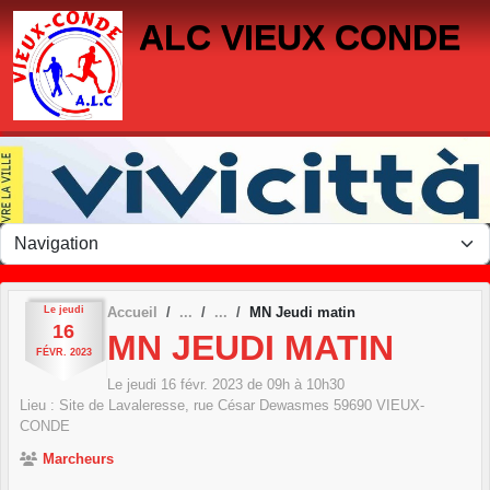
Panneau de gestion des cookies
ALC VIEUX CONDE
Le
jeudi
Accueil
MN Jeudi matin
16
MN JEUDI MATIN
FÉVR.
2023
Le
jeudi
16
févr.
2023
de 09h à 10h30
Lieu :
Site de Lavaleresse, rue César Dewasmes
59690
VIEUX-
CONDE
Marcheurs