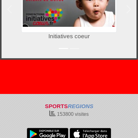
Précedent
Suiv
Initiatives coeur
SPORTS
REGIONS
153800
visites