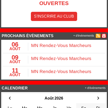
OUVERTES
S'INSCRIRE AU CLUB
PROCHAINS ÉVÉNEMENTS
+ d'évènements
06
MN Rendez-Vous Marcheurs
AOÛT
09
MN Rendez-Vous Marcheurs
AOÛT
11
MN Rendez-Vous Marcheurs
AOÛT
CALENDRIER
+ d'évènements
Août 2026