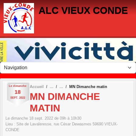
Panneau de gestion des cookies
ALC VIEUX CONDE
Le
dimanche
Accueil
MN Dimanche matin
18
MN DIMANCHE
SEPT.
2022
MATIN
Le
dimanche
18
sept.
2022
de 09h à 10h30
Lieu :
Site de Lavaleresse, rue César Dewasmes
59690
VIEUX-
CONDE