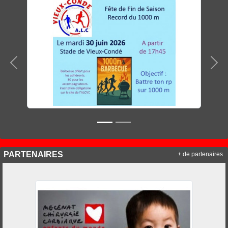
Précedent
Sui
PARTENAIRES
+ de partenaires