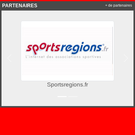
PARTENAIRES
+ de partenaires
Précedent
Suiv
Sportsregions.fr