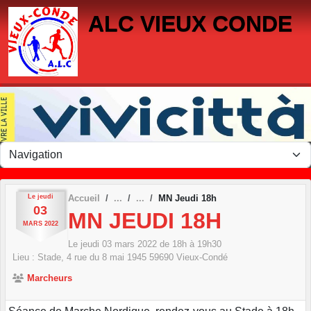
Panneau de gestion des cookies
ALC VIEUX CONDE
Le
jeudi
Accueil
MN Jeudi 18h
03
MN JEUDI 18H
MARS
2022
Le
jeudi
03
mars
2022
de 18h à 19h30
Lieu :
Stade, 4 rue du 8 mai 1945
59690
Vieux-Condé
Marcheurs