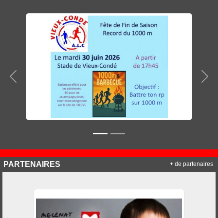
Précedent
Sui
PARTENAIRES
+ de partenaires