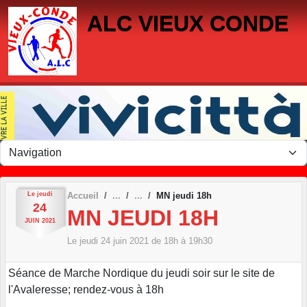
Panneau de gestion des cookies
ALC VIEUX CONDE
Le
jeudi
Accueil
MN jeudi 18h
24
MN JEUDI 18H
JUIN
2021
Le
jeudi
24
juin
2021
de 18h à 19h30
Séance de Marche Nordique du jeudi soir sur le site de
l'Avaleresse; rendez-vous à 18h