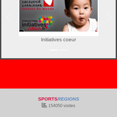
Précedent
Suiv
Initiatives coeur
SPORTS
REGIONS
154050
visites