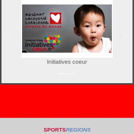
Précedent
Suiv
Initiatives coeur
SPORTS
REGIONS