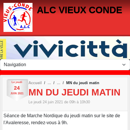
Panneau de gestion des cookies
ALC VIEUX CONDE
Le
jeudi
Accueil
MN du jeudi matin
24
MN DU JEUDI MATIN
JUIN
2021
Le
jeudi
24
juin
2021
de 09h à 10h30
Séance de Marche Nordique du jeudi matin sur le site de
l'Avaleresse, rendez-vous à 9h.