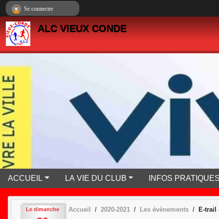
Panneau de gestion des cookies
Se connecter
ALC VIEUX CONDE
ACCUEIL
LA VIE DU CLUB
INFOS PRATIQUE
Accueil
2020-2021
Les évènements
E-trail
Le
dimanche