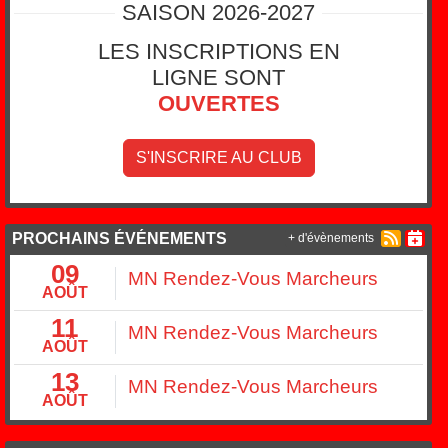
SAISON 2026-2027
LES INSCRIPTIONS EN
LIGNE SONT
OUVERTES
S'INSCRIRE AU CLUB
PROCHAINS ÉVÉNEMENTS
+ d'évènements
09
MN Rendez-Vous Marcheurs
AOÛT
11
MN Rendez-Vous Marcheurs
AOÛT
13
MN Rendez-Vous Marcheurs
AOÛT