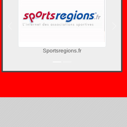
Précedent
Suivan
Sportsregions.fr