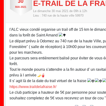
30
E-TRAIL DE LA FRA
MAI
2021
Le
dimanche
30
mai
2021
de 09h à 12h
Lieu :
740 rue de la haute ville
59970
l'ALC vieux condé organise un trail off de 15 km le dima
dans la forêt de Saint Amand
Le départ prévu à Odomez au 740 rue de la haute Ville, 
Forestière" ( salle de réception) à 10h00 pour les coureur
pour les marcheurs.
Le parcours sera entièrement balisé pour éviter de vous é
forêt.
Tout le monde pourra s'attendre a la fin autour d' un ravita
prévu à l arrivée
Il s’ agit là de la date du trail virtuel de la fraise
https://www.traildelafraise.fr/
Le club participe a hauteur de 5€ par personne pour souten
souhaitez completez de 5€ vous recevrez un tour de cou "tr