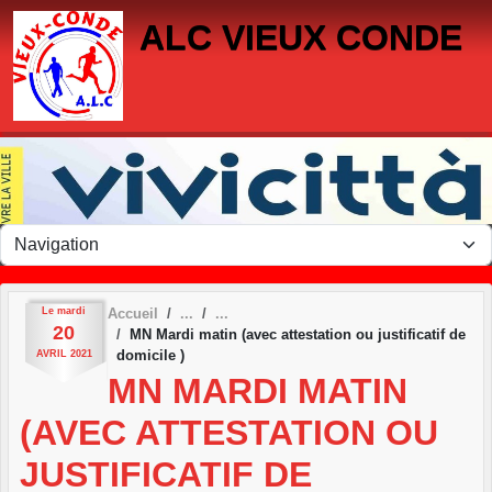
Panneau de gestion des cookies
ALC VIEUX CONDE
Le
mardi
Accueil
20
MN Mardi matin (avec attestation ou justificatif de
domicile )
AVRIL
2021
MN MARDI MATIN
(AVEC ATTESTATION OU
JUSTIFICATIF DE