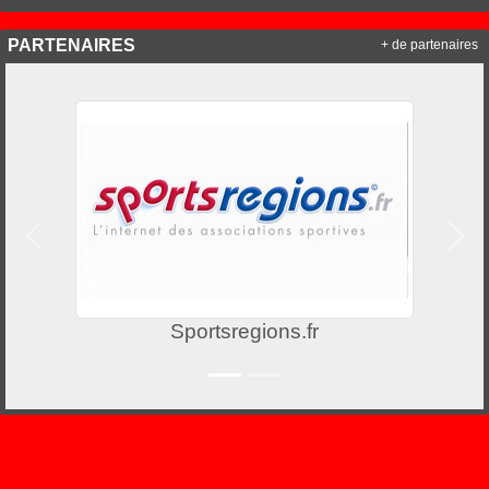
PARTENAIRES
+ de partenaires
Précedent
Suiv
Sportsregions.fr