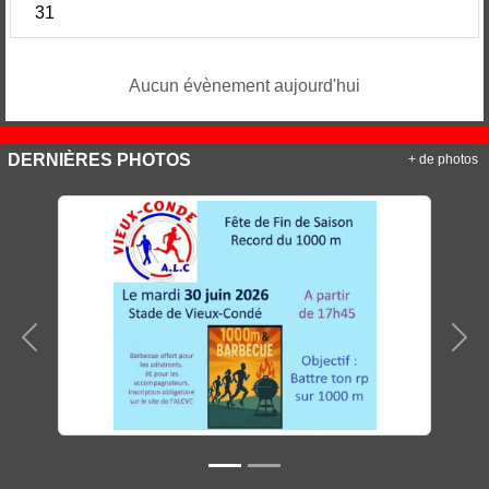
31
Aucun évènement aujourd'hui
DERNIÈRES PHOTOS
+ de photos
Précedent
Sui