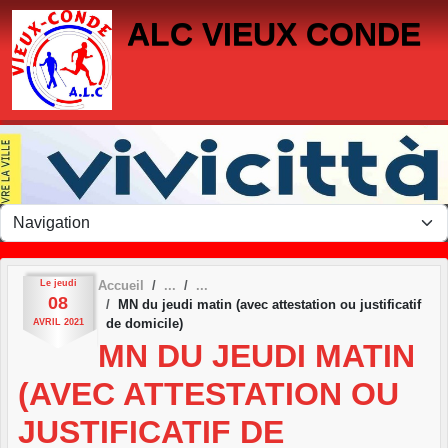
Panneau de gestion des cookies
ALC VIEUX CONDE
Le
jeudi
Accueil
08
MN du jeudi matin (avec attestation ou justificatif
de domicile)
AVRIL
2021
MN DU JEUDI MATIN
(AVEC ATTESTATION OU
JUSTIFICATIF DE