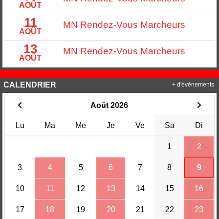
AOÛT
11
MN Rendez-Vous Marcheurs
AOÛT
13
MN Rendez-Vous Marcheurs
AOÛT
CALENDRIER
+ d'évènements
Août 2026
Lu
Ma
Me
Je
Ve
Sa
Di
1
2
3
4
5
6
7
8
9
10
11
12
13
14
15
16
17
18
19
20
21
22
23