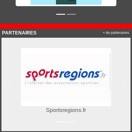
PARTENAIRES
+ de partenaires
Précedent
Suiv
Sportsregions.fr