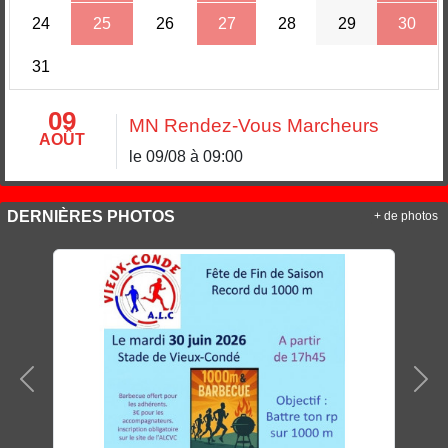
24
25
26
27
28
29
30
31
09
MN Rendez-Vous Marcheurs
AOÛT
le 09/08 à 09:00
DERNIÈRES PHOTOS
+ de photos
Précedent
Sui